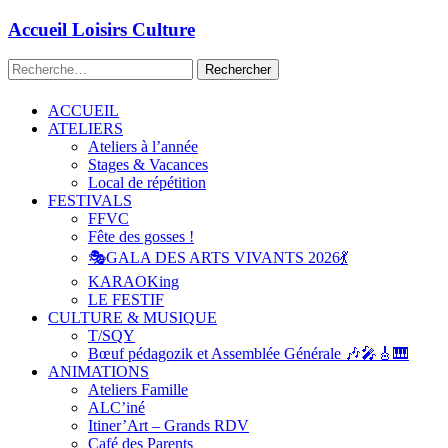
Aller
Accueil Loisirs Culture
au
contenu
Rechercher :
principal
ACCUEIL
ATELIERS
Ateliers à l’année
Stages & Vacances
Local de répétition
FESTIVALS
FFVC
Fête des gosses !
🎭GALA DES ARTS VIVANTS 2026💃
KARAOKing
LE FESTIF
CULTURE & MUSIQUE
T/SQY
Bœuf pédagozik et Assemblée Générale 🎶🎤🎸🎹
ANIMATIONS
Ateliers Famille
ALC’iné
Itiner’Art – Grands RDV
Café des Parents