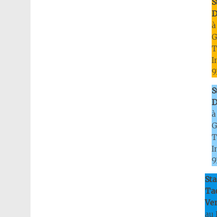
S
D
à
G
T
I
9
S
D
à
G
T
I
9
St
Ta
Ven
au