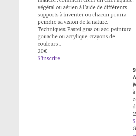
matière : comment créer un effet liquide,
végétal ou aérien à l’aide de différents
supports à inventer ou chacun pourra
peindre sa vision de la nature.
Techniques: Pastel gras ou sec, peinture
gouache ou acrylique, crayons de
couleurs…
20€
S’inscrire
S
A
M
à
o
d
1
S
G
c