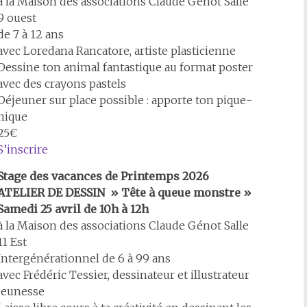
à la Maison des associations Claude Génot Salle
9 ouest
de 7 à 12 ans
avec Loredana Rancatore, artiste plasticienne
Dessine ton animal fantastique au format poster
avec des crayons pastels
Déjeuner sur place possible : apporte ton pique-
nique
25€
S’inscrire
Stage des vacances de Printemps 2026
ATELIER DE DESSIN » Tête à queue monstre »
Samedi 25 avril de 10h à 12h
à la Maison des associations Claude Génot Salle
11 Est
Intergénérationnel de 6 à 99 ans
avec Frédéric Tessier, dessinateur et illustrateur
jeunesse