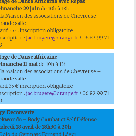
tage de Danse Africaine
avec Repas
imanche 29 juin
de 10h à 13h
 la Maison des associations de Chevreuse –
rande salle
arif 35 € inscription obligatoire
nscription :
jac.bruyere@orange.fr
/ 06 82 99 71
3
tage de Danse Africaine
imanche 11 mai
de 10h à 13h
 la Maison des associations de Chevreuse –
rande salle
arif 35 € inscription obligatoire
nscription :
jac.bruyere@orange.fr
/ 06 82 99 71
3
age Découverte
ekwondo – Body Combat et Self Défense
dredi 18 avril de 18h30 à 20h
 Dojo du Gymnase Fernand Léger