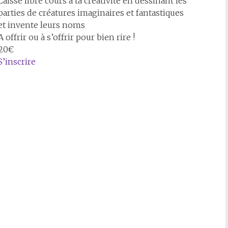
Laisse libre cours à ta créativité en dessinant les
parties de créatures imaginaires et fantastiques
et invente leurs noms
A offrir ou à s’offrir pour bien rire !
20€
S’inscrire