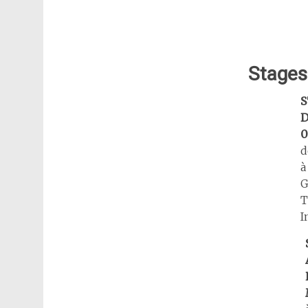
Stages
S
D
0
d
à
G
T
I