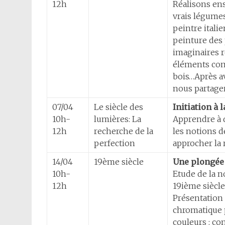
12h
Réalisons en
vrais légumes
peintre italie
peinture des
imaginaires r
éléments com
bois…Après a
nous partage
07/04
Le siècle des
Initiation à 
10h-
lumières: La
Apprendre à 
12h
recherche de la
les notions d
perfection
approcher la 
14/04
19ème siècle
Une plongée 
10h-
Etude de la n
12h
19ième siècle
Présentation 
chromatique 
couleurs : co