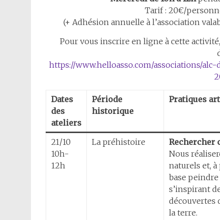
Tarif : 20€/personne
(+ Adhésion annuelle à l’association vala
Pour vous inscrire en ligne à cette activité
https://www.helloasso.com/associations/alc-
2
Dates
Période
Pratiques ar
des
historique
ateliers
21/10
La préhistoire
Rechercher c
10h-
Nous réalise
12h
naturels et, à
base peindre 
s’inspirant 
découvertes d
la terre.