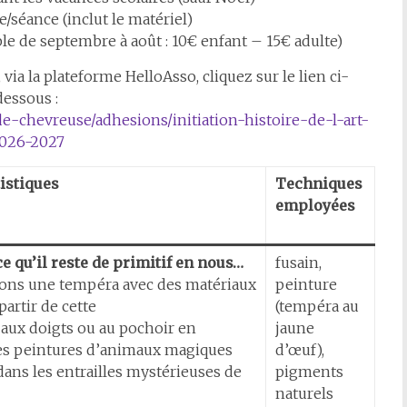
/séance (inclut le matériel)
ble de septembre à août : 10€ enfant – 15€ adulte)
, via la plateforme HelloAsso, cliquez sur le lien ci-
dessous :
de-chevreuse/adhesions/initiation-histoire-de-l-art-
026-2027
tistiques
Techniques
employées
e qu’il reste de primitif en nous…
fusain,
rons une tempéra avec des matériaux
peinture
 partir de cette
(tempéra au
aux doigts ou au pochoir en
jaune
des peintures d’animaux magiques
d’œuf),
ans les entrailles mystérieuses de
pigments
naturels