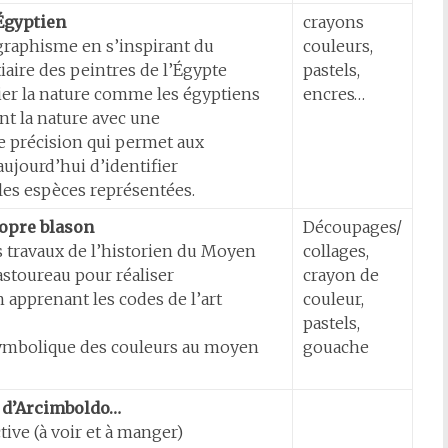
 Égyptien
crayons
 graphisme en s’inspirant du
couleurs,
iaire des peintres de l’Égypte
pastels,
ier la nature comme les égyptiens
encres…
nt la nature avec une
e précision qui permet aux
ujourd’hui d’identifier
les espèces représentées.
opre blason
Découpages/
s travaux de l’historien du Moyen
collages,
stoureau pour réaliser
crayon de
 apprenant les codes de l’art
couleur,
pastels,
symbolique des couleurs au moyen
gouache
 d’Arcimboldo…
tive (à voir et à manger)