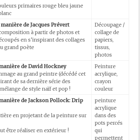
couleurs primaires rouge bleu jaune
blanc
a manière de Jacques Prévert
Découpage /
composition à partir de photos et
collage de
coupés en s’inspirant des collages
papiers,
du grand poète
tissus,
photos
 manière de David Hockney
Peinture
age au grand peintre (décédé cet
acrylique,
pirant de sa dernière série des
crayon
mélange de style naïf et pop !
couleur
 manière de Jackson Pollock: Drip
peinture
acrylique
ière en projetant de la peinture sur
dans des
pots percés
ut être réaliser en extérieur !
qui
permettent