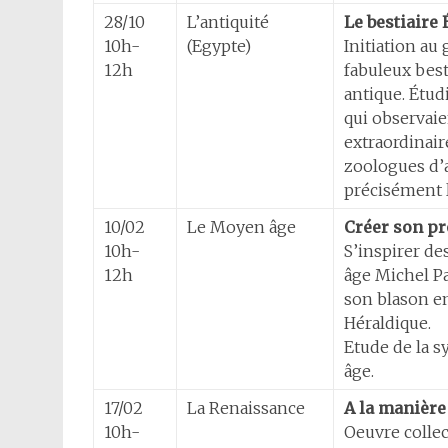
28/10
L’antiquité
Le bestiaire
10h-
(Egypte)
Initiation au
12h
fabuleux best
antique. Étud
qui observaie
extraordinair
zoologues d’a
précisément 
10/02
Le Moyen âge
Créer son pr
10h-
S’inspirer de
12h
âge Michel Pa
son blason en
Héraldique.
Etude de la 
âge.
17/02
La Renaissance
A la manière
10h-
Oeuvre collec