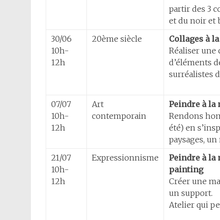
partir des 3 
et du noir et 
30/06
20ème siècle
Collages à l
10h-
Réaliser une 
12h
d’éléments dé
surréalistes 
07/07
Art
Peindre à la
10h-
contemporain
Rendons homm
12h
été) en s’ins
paysages, un 
21/07
Expressionnisme
Peindre à la
10h-
painting
12h
Créer une mat
un support.
Atelier qui pe