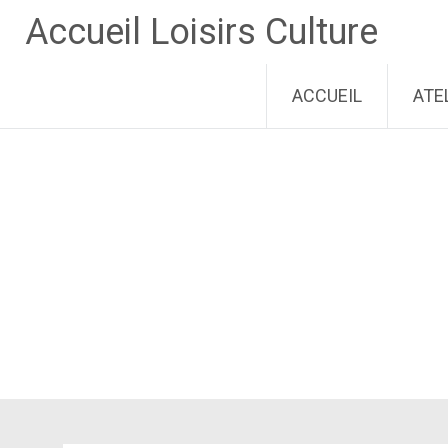
Aller
Accueil Loisirs Culture
au
contenu
principal
ACCUEIL
ATE