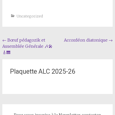
Uncategorized
Navigation
←
Bœuf pédagozik et
Accordéon diatonique
→
Assemblée Générale 🎶🎤
de
🎸🎹
l'article
Plaquette ALC 2025-26